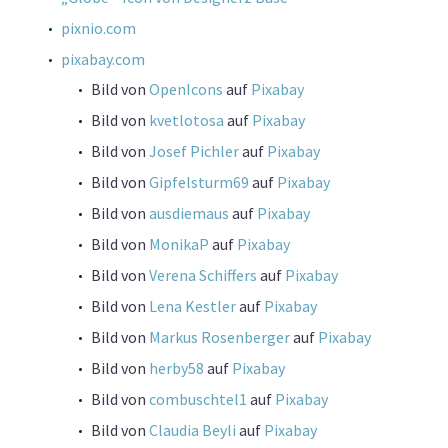
pixnio.com
pixabay.com
Bild von
OpenIcons
auf
Pixabay
Bild von
kvetlotosa
auf
Pixabay
Bild von
Josef Pichler
auf
Pixabay
Bild von
Gipfelsturm69
auf
Pixabay
Bild von
ausdiemaus
auf
Pixabay
Bild von
MonikaP
auf
Pixabay
Bild von
Verena Schiffers
auf
Pixabay
Bild von
Lena Kestler
auf
Pixabay
Bild von
Markus Rosenberger
auf
Pixabay
Bild von
herby58
auf
Pixabay
Bild von
combuschtel1
auf
Pixabay
Bild von
Claudia Beyli
auf
Pixabay