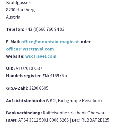
Brühlgasse 6
8230 Hartberg
Austria
Telefon:
+43 (0)660 760 94 03
E-Mail:
office@mountain-magic.at
oder
office@wsctravel.com
Website:
wsctravel.com
UID:
ATU70107537
Handelsregister-FN:
416976 a
GISA-Zahl:
3280 8605
Aufsichtsbehörde:
WKO, Fachgruppe Reisebüro
Bankverbindung:
Raiffeisenbezirksbank Oberwart
IBAN:
AT64 3312 5001 0006 6266 |
BIC:
RLBBAT2E125