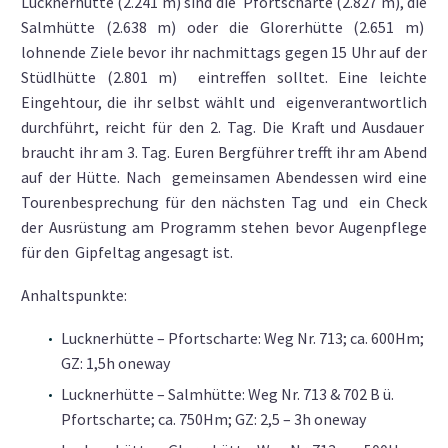
Lucknerhütte (2.241 m) sind die Pfortscharte (2.827 m), die
Salmhütte (2.638 m) oder die Glorerhütte (2.651 m)
lohnende Ziele bevor ihr nachmittags gegen 15 Uhr auf der
Stüdlhütte (2.801 m) eintreffen solltet. Eine leichte
Eingehtour, die ihr selbst wählt und eigenverantwortlich
durchführt, reicht für den 2. Tag. Die Kraft und Ausdauer
braucht ihr am 3. Tag. Euren Bergführer trefft ihr am Abend
auf der Hütte. Nach gemeinsamen Abendessen wird eine
Tourenbesprechung für den nächsten Tag und ein Check
der Ausrüstung am Programm stehen bevor Augenpflege
für den Gipfeltag angesagt ist.
Anhaltspunkte:
Lucknerhütte – Pfortscharte: Weg Nr. 713; ca. 600Hm;
GZ: 1,5h oneway
Lucknerhütte – Salmhütte: Weg Nr. 713 & 702 B ü.
Pfortscharte; ca. 750Hm; GZ: 2,5 – 3h oneway