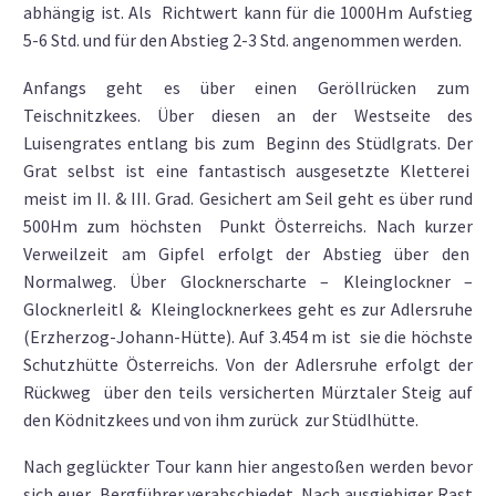
abhängig ist. Als Richtwert kann für die 1000Hm Aufstieg
5-6 Std. und für den Abstieg 2-3 Std. angenommen werden.
Anfangs geht es über einen Geröllrücken zum
Teischnitzkees. Über diesen an der Westseite des
Luisengrates entlang bis zum Beginn des Stüdlgrats. Der
Grat selbst ist eine fantastisch ausgesetzte Kletterei
meist im II. & III. Grad. Gesichert am Seil geht es über rund
500Hm zum höchsten Punkt Österreichs. Nach kurzer
Verweilzeit am Gipfel erfolgt der Abstieg über den
Normalweg. Über Glocknerscharte – Kleinglockner –
Glocknerleitl & Kleinglocknerkees geht es zur Adlersruhe
(Erzherzog-Johann-Hütte). Auf 3.454 m ist sie die höchste
Schutzhütte Österreichs. Von der Adlersruhe erfolgt der
Rückweg über den teils versicherten Mürztaler Steig auf
den Ködnitzkees und von ihm zurück zur Stüdlhütte.
Nach geglückter Tour kann hier angestoßen werden bevor
sich euer Bergführer verabschiedet. Nach ausgiebiger Rast