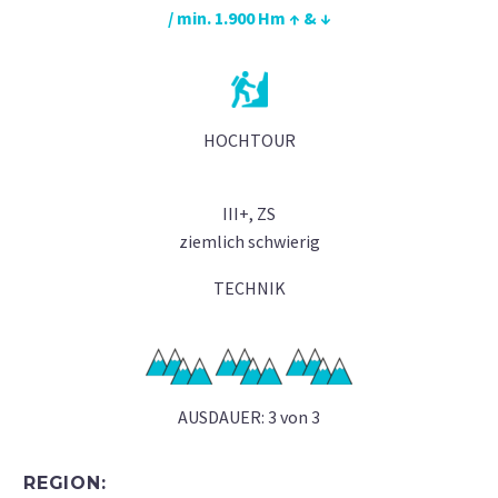
/ min. 1.900 Hm ↑ & ↓
HOCHTOUR
III+, ZS
ziemlich schwierig
TECHNIK
AUSDAUER: 3 von 3
REGION: